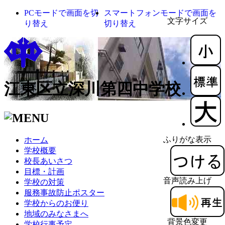
PCモードで画面を切
スマートフォンモードで画面を
文字サイズ
り替え
切り替え
江東区立深川第四中学校
ふりがな表示
ホーム
学校概要
校長あいさつ
目標・計画
音声読み上げ
学校の対策
服務事故防止ポスター
学校からのお便り
地域のみなさまへ
背景色変更
学校行事予定